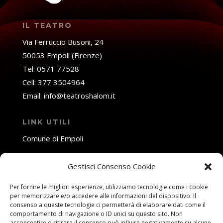
IL TEATRO
Via Ferruccio Busoni, 24
50053 Empoli (Firenze)
Tel: 0571 77528
Cell: 377 3504964
Email: info@teatroshalom.it
LINK UTILI
Comune di Empoli
Fondazione Toscana Spettacolo
Gestisci Consenso Cookie
SOCIAL NETWORK
Per fornire le migliori esperienze, utilizziamo tecnologie come i cookie
per memorizzare e/o accedere alle informazioni del dispositivo. Il
consenso a queste tecnologie ci permetterà di elaborare dati come il
comportamento di navigazione o ID unici su questo sito. Non
acconsentire o ritirare il consenso può influire negativamente su alcune