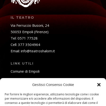
IL TEATRO
Via Ferruccio Busoni, 24
50053 Empoli (Firenze)
Tel: 0571 77528
Cell: 377 3504964
Email: info@teatroshalom.it
LINK UTILI
Comune di Empoli
Fondazione Toscana Spettacolo
Gestisci Consenso Cookie
SOCIAL NETWORK
Per fornire le migliori esperienze, utilizziamo tecnologie come i cookie
per memorizzare e/o accedere alle informazioni del dispositivo. Il
consenso a queste tecnologie ci permetterà di elaborare dati come il