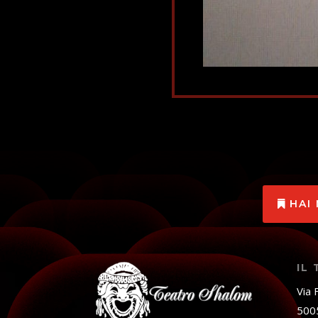
HAI
IL
Via 
5005