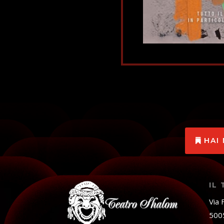
HAI
IL
Via 
5005