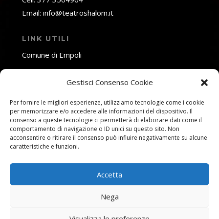
Email: info@teatroshalom.it
LINK UTILI
Comune di Empoli
Fondazione Toscana Spettacolo
Gestisci Consenso Cookie
SOCIAL NETWORK
Per fornire le migliori esperienze, utilizziamo tecnologie come i cookie
per memorizzare e/o accedere alle informazioni del dispositivo. Il
consenso a queste tecnologie ci permetterà di elaborare dati come il
comportamento di navigazione o ID unici su questo sito. Non
acconsentire o ritirare il consenso può influire negativamente su alcune
caratteristiche e funzioni.
Accetta
Nega
© 2026 Teatro Shalom - Via Ferruccio Busoni, 24 -
50053 Empoli (Firenze)
Privacy Policy
-
Cookie Policy
-
Gestisci
Visualizza le preferenze