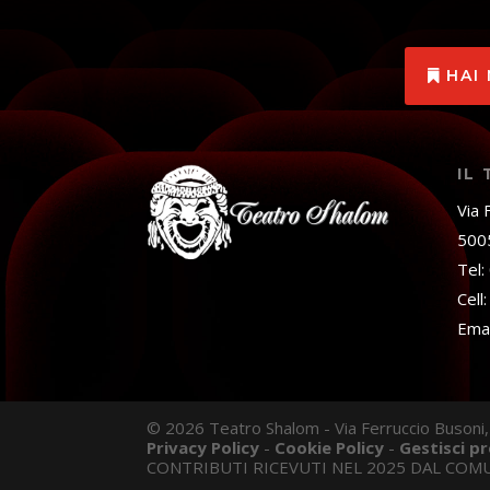
HAI
IL
Via 
5005
Tel
Cell
Emai
© 2026 Teatro Shalom - Via Ferruccio Busoni,
Privacy Policy
-
Cookie Policy
-
Gestisci p
CONTRIBUTI RICEVUTI NEL 2025 DAL COMU