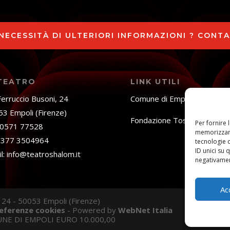
 NECESSITÀ DI ULTERIORI INFORMAZIONI ? CONT
 TEATRO
LINK UTILI
Ferruccio Busoni, 24
Comune di Empoli
3 Empoli (Firenze)
Fondazione Toscana Spetta
Per fornire 
: 0571 77528
memorizzare
: 377 3504964
tecnologie 
ID unici su 
l: info@teatroshalom.it
negativament
Ac
 24 - 50053 Empoli (Firenze)
referenze cookies
- Powered by
WebNet Italia
NE DI EMPOLI EURO 10.000,00